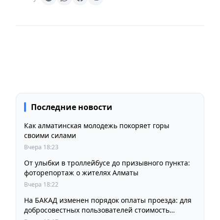
Последние новости
Как алматинская молодежь покоряет горы
своими силами
Вчера 18:23
От улыбки в троллейбусе до призывного пункта:
фоторепортаж о жителях Алматы
Вчера 18:22
На БАКАД изменен порядок оплаты проезда: для
добросовестных пользователей стоимость
остается прежней