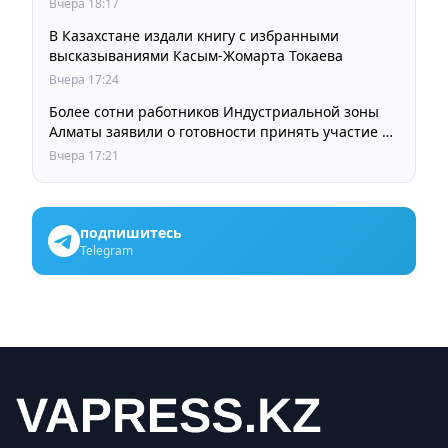
Вчера 18:17
В Казахстане издали книгу с избранными
высказываниями Касым-Жомарта Токаева
Вчера 17:24
Более сотни работников Индустриальной зоны
Алматы заявили о готовности принять участие в
выборах членов Курылтая
Вчера 17:21
подпишитесь
Telegram