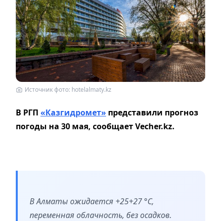
Источник фото: hotelalmaty.kz
В РГП
«Казгидромет»
представили прогноз
погоды на 30 мая, сообщает Vecher.kz.
В Алматы ожидается
+25+27 °C,
п
еременная облачность, без осадков.