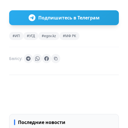
Подпишитесь в Телеграм
#ИП
#УГД
#egov.kz
#МФ РК
Бөлісу:
Последние новости