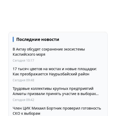
Последние новости
В Актау обсудят сохранение экосистемы
Каспийского моря
Сегодня 10:17
17 тысяч цветов на мостах и новые площадки:
Как преображается Наурызбайский район
Сегодня 09:48
Трудовые коллективы крупных предприятий
Алматы призвали принять участие в выборах
членов Курултая
Сегодня 09:42
Член ЦИК Михаил Бортник проверил готовность
СКО к выборам