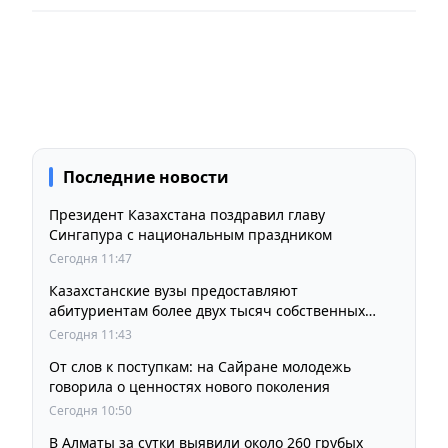
Последние новости
Президент Казахстана поздравил главу
Сингапура с национальным праздником
Сегодня 11:47
Казахстанские вузы предоставляют
абитуриентам более двух тысяч собственных
образовательных грантов
Сегодня 11:43
От слов к поступкам: на Сайране молодежь
говорила о ценностях нового поколения
Сегодня 10:50
В Алматы за сутки выявили около 260 грубых