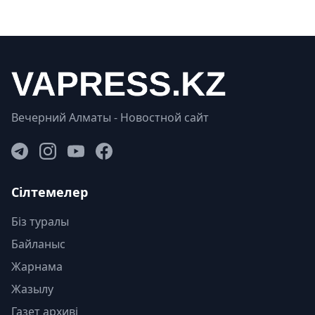
Вечерний Алматы - Новостной сайт
Сілтемелер
Біз туралы
Байланыс
Жарнама
Жазылу
Газет архиві