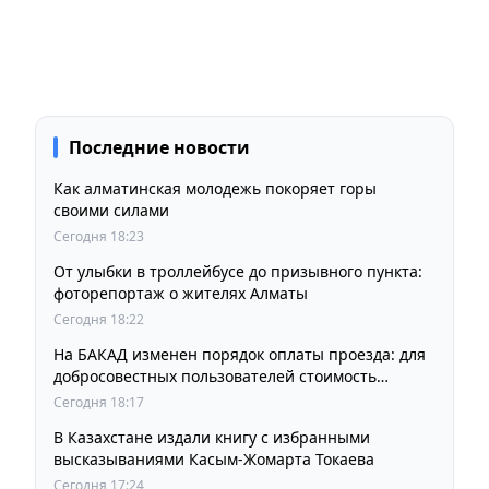
Последние новости
Как алматинская молодежь покоряет горы
своими силами
Сегодня 18:23
От улыбки в троллейбусе до призывного пункта:
фоторепортаж о жителях Алматы
Сегодня 18:22
На БАКАД изменен порядок оплаты проезда: для
добросовестных пользователей стоимость
остается прежней
Сегодня 18:17
В Казахстане издали книгу с избранными
высказываниями Касым-Жомарта Токаева
Сегодня 17:24