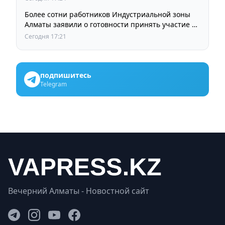
Более сотни работников Индустриальной зоны
Алматы заявили о готовности принять участие в
выборах членов Курылтая
Сегодня 17:21
подпишитесь
Telegram
Вечерний Алматы - Новостной сайт