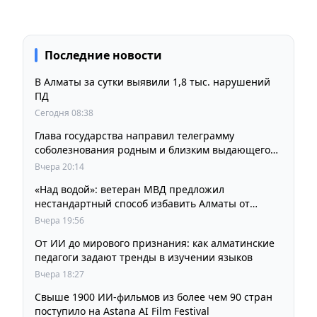
Последние новости
В Алматы за сутки выявили 1,8 тыс. нарушений
ПД
Сегодня 08:38
Глава государства направил телеграмму
соболезнования родным и близким выдающегося
кинорежиссера Ардака Амиркулова
Вчера 20:14
«Над водой»: ветеран МВД предложил
нестандартный способ избавить Алматы от
пробок и смога
Вчера 19:56
От ИИ до мирового признания: как алматинские
педагоги задают тренды в изучении языков
Вчера 18:27
Свыше 1900 ИИ-фильмов из более чем 90 стран
поступило на Astana AI Film Festival