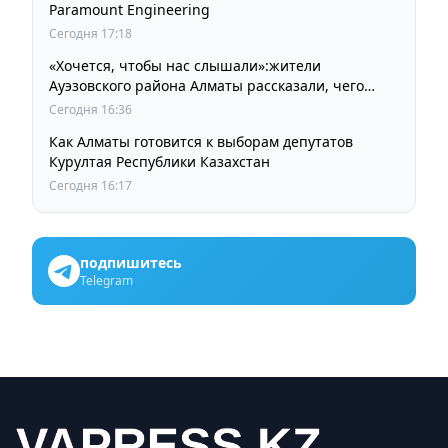
Paramount Engineering
Сегодня 17:18
«Хочется, чтобы нас слышали»:жители
Ауэзовского района Алматы рассказали, чего
ждут от выборов депутатов Курултая
Сегодня 16:36
Как Алматы готовится к выборам депутатов
Курултая Республики Казахстан
Сегодня 16:17
подпишитесь
Telegram