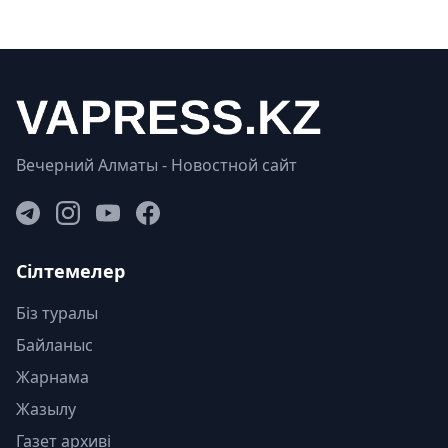
Вечерний Алматы - Новостной сайт
Сілтемелер
Біз туралы
Байланыс
Жарнама
Жазылу
Газет архиві