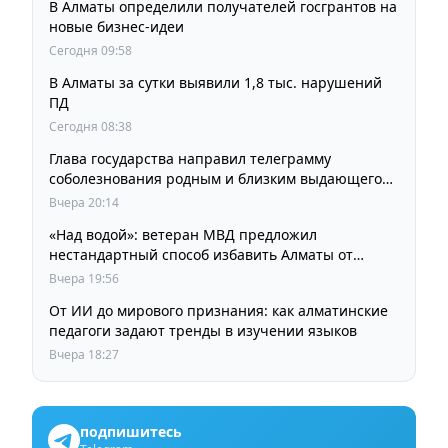
В Алматы определили получателей госгрантов на
новые бизнес-идеи
Сегодня 09:58
В Алматы за сутки выявили 1,8 тыс. нарушений
ПД
Сегодня 08:38
Глава государства направил телеграмму
соболезнования родным и близким выдающегося
кинорежиссера Ардака Амиркулова
Вчера 20:14
«Над водой»: ветеран МВД предложил
нестандартный способ избавить Алматы от
пробок и смога
Вчера 19:56
От ИИ до мирового признания: как алматинские
педагоги задают тренды в изучении языков
Вчера 18:27
подпишитесь