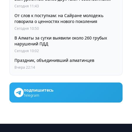
образовательных грантов
Сегодня 11:43
От слов к поступкам: на Сайране молодежь
говорила о ценностях нового поколения
Сегодня 10:50
В Алматы за сутки выявили около 260 грубых
нарушений ПДД
Сегодня 10:02
Праздник, объединивший алматинцев
Вчера 22:14
подпишитесь
Telegram