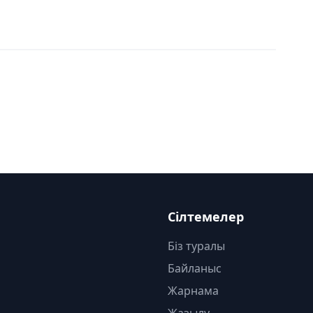
Сілтемелер
Біз туралы
Байланыс
Жарнама