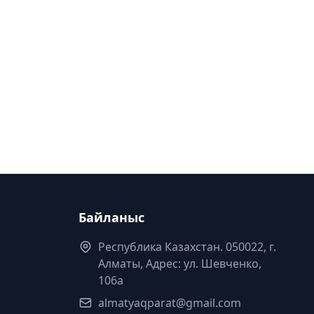
Байланыс
Республика Казахстан. 050022, г.
Алматы, Адрес: ул. Шевченко,
106а
almatyaqparat@gmail.com