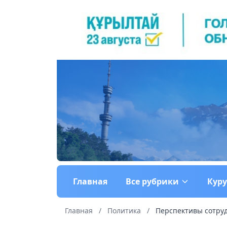
Главная
Все рубрики
Кур
Главная
/
Политика
/
Перспективы сотруд