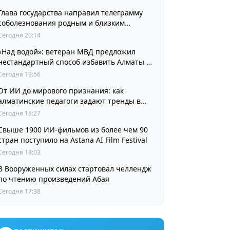
Глава государства направил телеграмму
соболезнования родным и близким
выдающегося кинорежиссера Ардака
Сегодня 20:14
Амиркулова
«Над водой»: ветеран МВД предложил
нестандартный способ избавить Алматы от
пробок и смога
Сегодня 19:56
От ИИ до мирового признания: как
алматинские педагоги задают тренды в
изучении языков
Сегодня 18:27
Свыше 1900 ИИ-фильмов из более чем 90
стран поступило на Astana AI Film Festival
Сегодня 18:03
В Вооруженных силах стартовал челлендж
по чтению произведений Абая
Сегодня 17:38