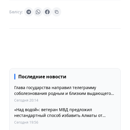
Бөлісу:
Последние новости
Глава государства направил телеграмму
соболезнования родным и близким выдающегося
кинорежиссера Ардака Амиркулова
Сегодня 20:14
«Над водой»: ветеран МВД предложил
нестандартный способ избавить Алматы от
пробок и смога
Сегодня 19:56