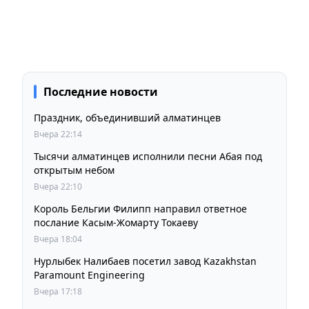
Последние новости
Праздник, объединивший алматинцев
Вчера 22:14
Тысячи алматинцев исполнили песни Абая под
открытым небом
Вчера 22:10
Король Бельгии Филипп направил ответное
послание Касым-Жомарту Токаеву
Вчера 18:04
Нурлыбек Налибаев посетил завод Kazakhstan
Paramount Engineering
Вчера 17:18