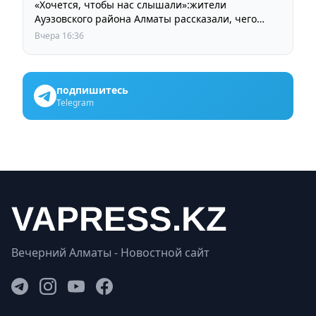
«Хочется, чтобы нас слышали»:жители
Ауэзовского района Алматы рассказали, чего
ждут от выборов депутатов Курултая
Вчера 16:36
подпишитесь
Telegram
Вечерний Алматы - Новостной сайт