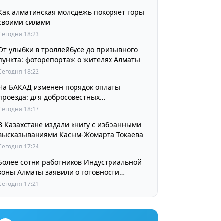
Как алматинская молодежь покоряет горы
своими силами
Сегодня 18:23
От улыбки в троллейбусе до призывного
пункта: фоторепортаж о жителях Алматы
Сегодня 18:22
На БАКАД изменен порядок оплаты
проезда: для добросовестных
пользователей стоимость остается
Сегодня 18:17
прежней
В Казахстане издали книгу с избранными
высказываниями Касым-Жомарта Токаева
Сегодня 17:24
Более сотни работников Индустриальной
зоны Алматы заявили о готовности
принять участие в выборах членов
Сегодня 17:21
Курылтая