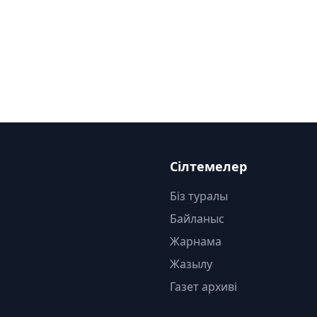
Сілтемелер
Біз туралы
Байланыс
Жарнама
Жазылу
Газет архиві