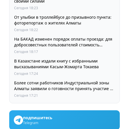
своими силами
Сегодня 18:23
От улыбки в троллейбусе до призывного пункта:
фоторепортаж о жителях Алматы
Сегодня 18:22
На БАКАД изменен порядок оплаты проезда: для
добросовестных пользователей стоимость
остается прежней
Сегодня 18:17
В Казахстане издали книгу с избранными
высказываниями Касым-Жомарта Токаева
Сегодня 17:24
Более сотни работников Индустриальной зоны
Алматы заявили о готовности принять участие в
выборах членов Курылтая
Сегодня 17:21
подпишитесь
Telegram