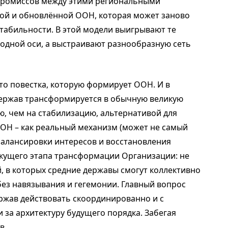
мпромиссов между этими региональными
й и обновлённой ООН, которая может заново
стабильности. В этой модели выигрывают те
 одной оси, а выстраивают разнообразную сеть
то повестка, которую формирует ООН. И в
хдержав трансформируется в обычную великую
ю, чем на стабилизацию, альтернативой для
ООН – как реальный механизм (может не самый
балансировки интересов и восстановления
текущего этапа трансформации Организации: не
й, в которых средние державы смогут коллективно
без навязывания и гегемонии. Главный вопрос
ержав действовать скоординированно и с
 за архитектуру будущего порядка. Забегая
в.