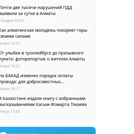
Почти две тысячи нарушений ПДД
выявили за сутки в Алматы
Сегодня 09:03
Как алматинская молодежь покоряет горы
своими силами
Вчера 18:23
От улыбки в троллейбусе до призывного
пункта: фоторепортаж о жителях Алматы
Вчера 18:22
На БАКАД изменен порядок оплаты
проезда: для добросовестных
пользователей стоимость остается
Вчера 18:17
прежней
В Казахстане издали книгу с избранными
высказываниями Касым-Жомарта Токаева
Вчера 17:24