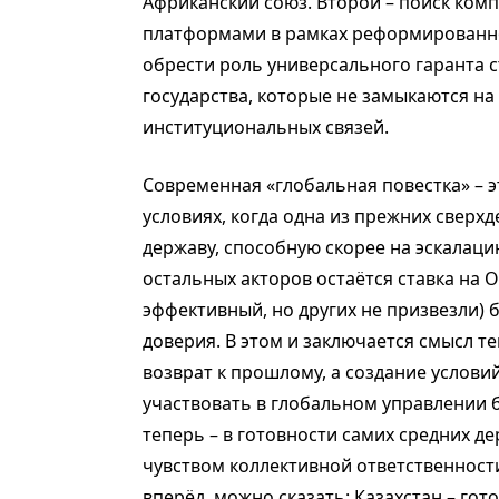
Африканский союз. Второй – поиск ко
платформами в рамках реформированно
обрести роль универсального гаранта 
государства, которые не замыкаются на
институциональных связей.
Современная «глобальная повестка» – э
условиях, когда одна из прежних свер
державу, способную скорее на эскалаци
остальных акторов остаётся ставка на 
эффективный, но других не призвезли) 
доверия. В этом и заключается смысл 
возврат к прошлому, а создание услови
участвовать в глобальном управлении 
теперь – в готовности самих средних д
чувством коллективной ответственности
вперёд, можно сказать: Казахстан – гото