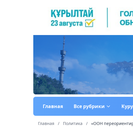
Главная
Все рубрики
Кур
Главная
/
Политика
/
«ООН переориентиру