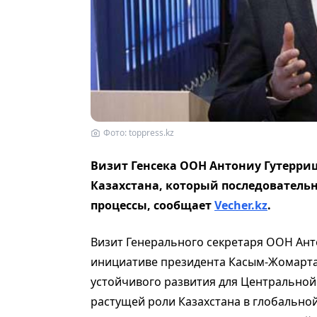
Фото: toppress.kz
Визит Генсека ООН Антониу Гутерри
Казахстана, который последователь
процессы, сообщает
Vecher.kz
.
Визит Генерального секретаря ООН Ант
инициативе президента Касым-Жомарта
устойчивого развития для Центральной
растущей роли Казахстана в глобально