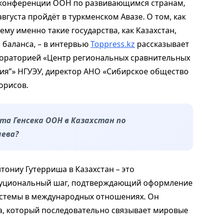
ей конференции ООН по развивающимся странам,
вгуста пройдёт в туркменском Авазе. О том, как
му именно такие государства, как Казахстан,
 баланса, – в интервью
Toppress.kz
рассказывает
бораторией «Центр региональных сравнительных
зия”» НГУЭУ, директор АНО «Сибирское общество
орисов.
ита Генсека ООН в Казахстан по
ева?
тониу Гутерриша в Казахстан – это
туциональный шаг, подтверждающий оформление
истемы в международных отношениях. Он
а, который последовательно связывает мировые