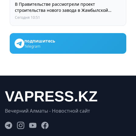
В Правительстве рассмотрели проект
строительства нового завода в Жамбылской
области
Сегодня 10:51
подпишитесь
Telegram
Вечерний Алматы - Новостной сайт