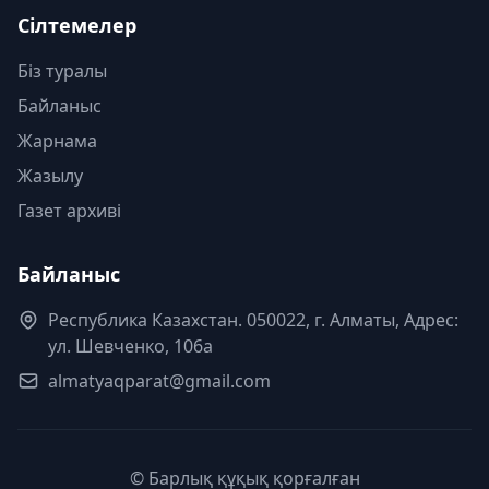
Сілтемелер
Біз туралы
Байланыс
Жарнама
Жазылу
Газет архиві
Байланыс
Республика Казахстан. 050022, г. Алматы, Адрес:
ул. Шевченко, 106а
almatyaqparat@gmail.com
© Барлық құқық қорғалған