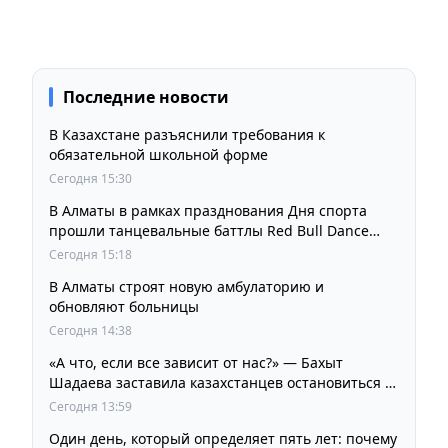
Последние новости
В Казахстане разъяснили требования к
обязательной школьной форме
Сегодня 15:30
В Алматы в рамках празднования Дня спорта
прошли танцевальные баттлы Red Bull Dance
Your Style
Сегодня 15:18
В Алматы строят новую амбулаторию и
обновляют больницы
Сегодня 14:38
«А что, если все зависит от нас?» — Бахыт
Шадаева заставила казахстанцев остановиться и
задуматься
Сегодня 13:59
Один день, который определяет пять лет: почему