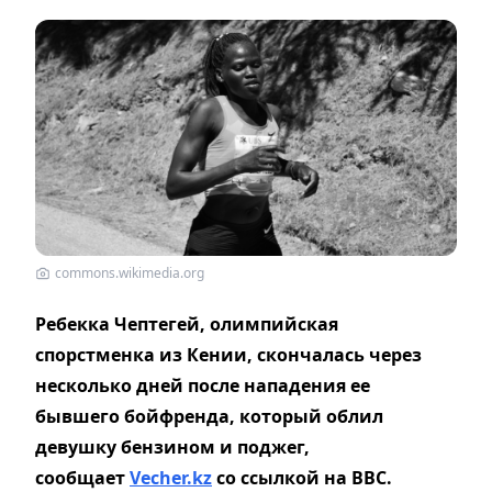
commons.wikimedia.org
Ребекка Чептегей, олимпийская
спорстменка из Кении, скончалась через
несколько дней после нападения ее
бывшего бойфренда, который облил
девушку бензином и поджег,
сообщает
Vecher.kz
со ссылкой на BBC.