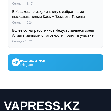
остается прежней
Сегодня 18:17
В Казахстане издали книгу с избранными
высказываниями Касым-Жомарта Токаева
Сегодня 17:24
Более сотни работников Индустриальной зоны
Алматы заявили о готовности принять участие в
выборах членов Курылтая
Сегодня 17:21
подпишитесь
Telegram