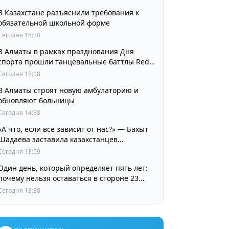
В Казахстане разъяснили требования к
обязательной школьной форме
Сегодня 15:30
В Алматы в рамках празднования Дня
спорта прошли танцевальные баттлы Red
Bull Dance Your Style
Сегодня 15:18
В Алматы строят новую амбулаторию и
обновляют больницы
Сегодня 14:38
«А что, если все зависит от нас?» — Бахыт
Шадаева заставила казахстанцев
остановиться и задуматься
Сегодня 13:59
Один день, который определяет пять лет:
почему нельзя оставаться в стороне 23
августа
Сегодня 13:38