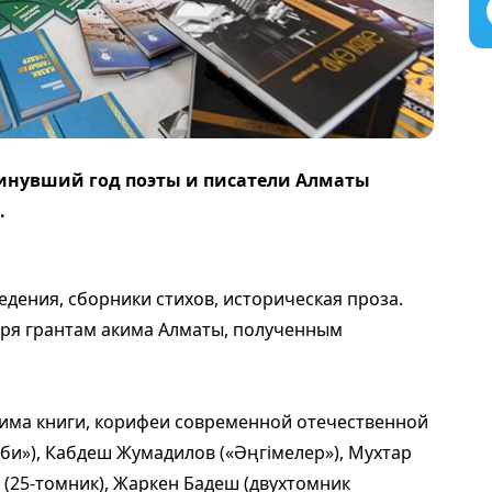
инувший год поэты и писатели Алматы
.
дения, сборники стихов, историческая проза.
аря грантам акима Алматы, полученным
акима книги, корифеи современной отечественной
и»), Кабдеш Жума­дилов («Әңгiмелер»), Мухтар
(25-томник), Жаркен Бадеш (двухтомник