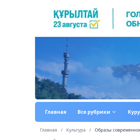
Главная
Все рубрики
Кур
Главная
/
Культура
/
Образы современно