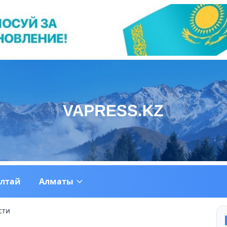
ултай
Алматы
сти