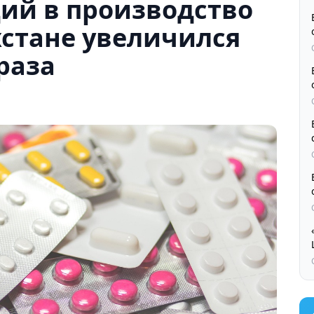
ий в производство
хстане увеличился
раза