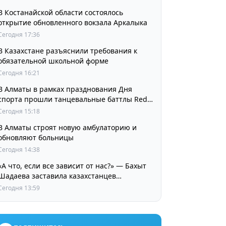
В Костанайской области состоялось
открытие обновленного вокзала Аркалыка
Сегодня 17:36
В Казахстане разъяснили требования к
обязательной школьной форме
Сегодня 16:21
В Алматы в рамках празднования Дня
спорта прошли танцевальные баттлы Red
Bull Dance Your Style
Сегодня 15:18
В Алматы строят новую амбулаторию и
обновляют больницы
Сегодня 14:38
«А что, если все зависит от нас?» — Бахыт
Шадаева заставила казахстанцев
остановиться и задуматься
Сегодня 13:59