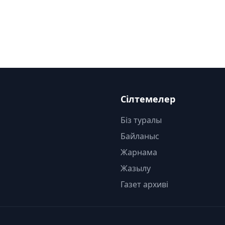
Сілтемелер
Біз туралы
Байланыс
Жарнама
Жазылу
Газет архиві