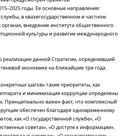
015–2025 годы. Ее основные направления:
сслужбы, в квазигосударственном и частном
х органах, внедрение института общественного
упционной культуры и развитие международного
о реализации данной Стратегии, определивший
теневой экономике на ближайшие три года.
конкретных шагов» такие приоритеты, как
аппарата и минимизация коррупции определены
ых. Принципиально важен факт, что комплексный
оррупции обеспечен благодаря одновременному
ктов, как «О государственной службе», «О
ственных советах», «О доступе к информации»,
дарственных закупках», «О государственном