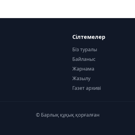
Сілтемелер
Біз туралы
Байланыс
Жарнама
Жазылу
Газет архиві
© Барлық құқық қорғалған