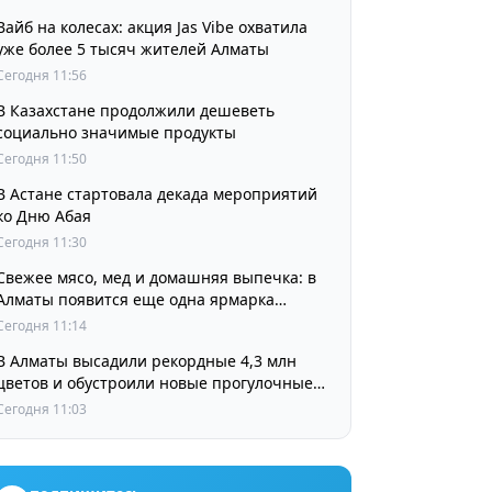
Вайб на колесах: акция Jas Vibe охватила
уже более 5 тысяч жителей Алматы
Сегодня 11:56
В Казахстане продолжили дешеветь
социально значимые продукты
Сегодня 11:50
В Астане стартовала декада мероприятий
ко Дню Абая
Сегодня 11:30
Свежее мясо, мед и домашняя выпечка: в
Алматы появится еще одна ярмарка
выходного дня
Сегодня 11:14
В Алматы высадили рекордные 4,3 млн
цветов и обустроили новые прогулочные
зоны
Сегодня 11:03