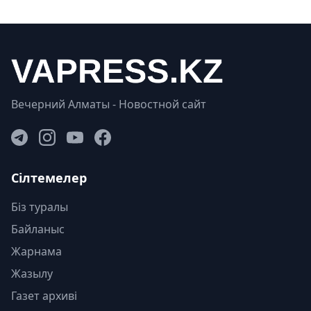
Вечерний Алматы - Новостной сайт
Сілтемелер
Біз туралы
Байланыс
Жарнама
Жазылу
Газет архиві