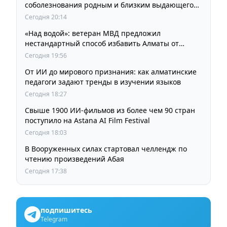
соболезнования родным и близким выдающегося
кинорежиссера Ардака Амиркулова
Сегодня 20:14
«Над водой»: ветеран МВД предложил
нестандартный способ избавить Алматы от
пробок и смога
Сегодня 19:56
От ИИ до мирового признания: как алматинские
педагоги задают тренды в изучении языков
Сегодня 18:27
Свыше 1900 ИИ-фильмов из более чем 90 стран
поступило на Astana AI Film Festival
Сегодня 18:03
В Вооруженных силах стартовал челлендж по
чтению произведений Абая
Сегодня 17:38
подпишитесь
Telegram