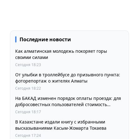
Последние новости
Как алматинская молодежь покоряет горы
своими силами
Сегодня 18:23
От улыбки в троллейбусе до призывного пункта:
фоторепортаж о жителях Алматы
Сегодня 18:22
На БАКАД изменен порядок оплаты проезда: для
добросовестных пользователей стоимость
остается прежней
Сегодня 18:17
В Казахстане издали книгу с избранными
высказываниями Касым-Жомарта Токаева
Сегодня 17:24