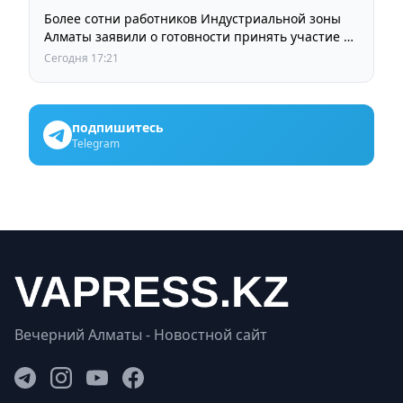
Более сотни работников Индустриальной зоны
Алматы заявили о готовности принять участие в
выборах членов Курылтая
Сегодня 17:21
подпишитесь
Telegram
Вечерний Алматы - Новостной сайт