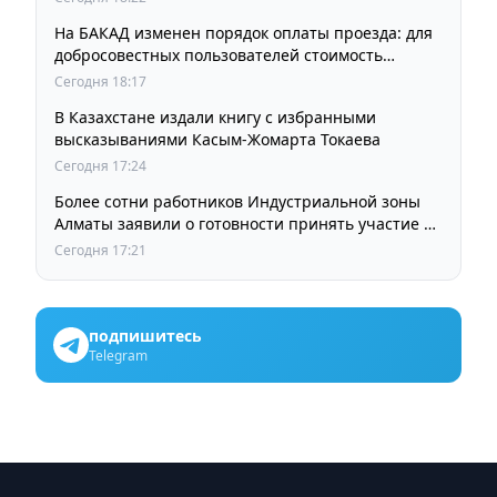
На БАКАД изменен порядок оплаты проезда: для
добросовестных пользователей стоимость
остается прежней
Сегодня 18:17
В Казахстане издали книгу с избранными
высказываниями Касым-Жомарта Токаева
Сегодня 17:24
Более сотни работников Индустриальной зоны
Алматы заявили о готовности принять участие в
выборах членов Курылтая
Сегодня 17:21
подпишитесь
Telegram