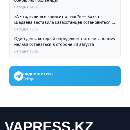
обновляют больницы
Сегодня 14:38
«А что, если все зависит от нас?» — Бахыт
Шадаева заставила казахстанцев остановиться и
задуматься
Сегодня 13:59
Один день, который определяет пять лет: почему
нельзя оставаться в стороне 23 августа
Сегодня 13:38
подпишитесь
Telegram