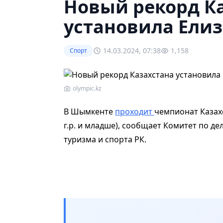
Новый рекорд К
установила Елиз
14.03.2024, 07:38
1,158
Спорт
olympic.kz
В Шымкенте
проходит
чемпионат Казах
г.р. и младше), сообщает Комитет по д
туризма и спорта РК.