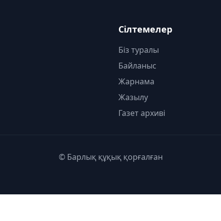
Сілтемелер
Біз туралы
Байланыс
Жарнама
Жазылу
Газет архиві
© Барлық құқық қорғалған