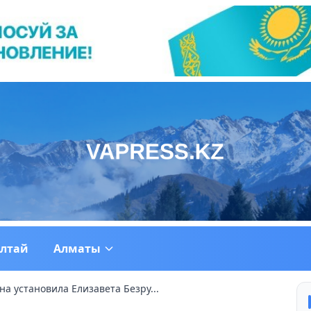
ултай
Алматы
а установила Елизавета Безру...