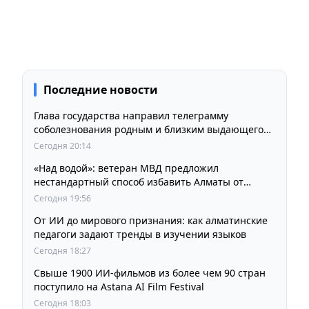
Последние новости
Глава государства направил телеграмму
соболезнования родным и близким выдающегося
кинорежиссера Ардака Амиркулова
Сегодня 20:14
«Над водой»: ветеран МВД предложил
нестандартный способ избавить Алматы от
пробок и смога
Сегодня 19:56
От ИИ до мирового признания: как алматинские
педагоги задают тренды в изучении языков
Сегодня 18:27
Свыше 1900 ИИ-фильмов из более чем 90 стран
поступило на Astana AI Film Festival
Сегодня 18:03