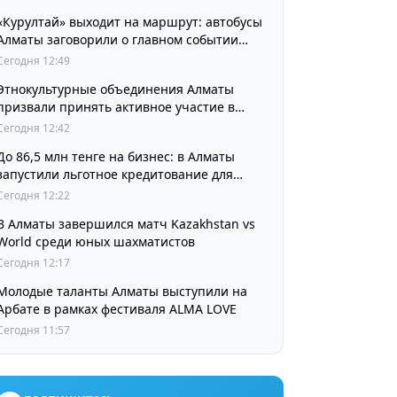
«Курултай» выходит на маршрут: автобусы
Алматы заговорили о главном событии
августа
Сегодня 12:49
Этнокультурные объединения Алматы
призвали принять активное участие в
выборах
Сегодня 12:42
До 86,5 млн тенге на бизнес: в Алматы
запустили льготное кредитование для
предпринимателей
Сегодня 12:22
В Алматы завершился матч Kazakhstan vs
World среди юных шахматистов
Сегодня 12:17
Молодые таланты Алматы выступили на
Арбате в рамках фестиваля ALMA LOVE
Сегодня 11:57