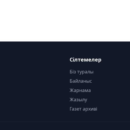
Сілтемелер
Біз туралы
Байланыс
Жарнама
Жазылу
Газет архиві