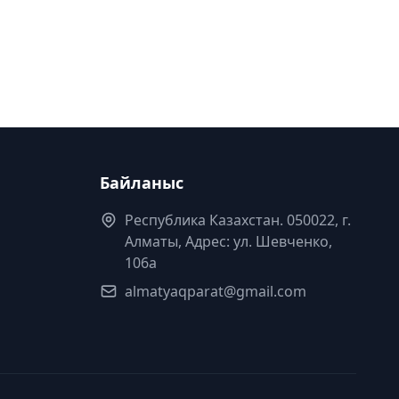
Байланыс
Республика Казахстан. 050022, г.
Алматы, Адрес: ул. Шевченко,
106а
almatyaqparat@gmail.com