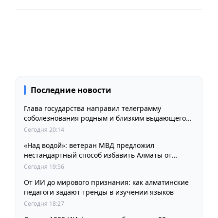
Последние новости
Глава государства направил телеграмму
соболезнования родным и близким выдающегося
кинорежиссера Ардака Амиркулова
Сегодня 20:14
«Над водой»: ветеран МВД предложил
нестандартный способ избавить Алматы от
пробок и смога
Сегодня 19:56
От ИИ до мирового признания: как алматинские
педагоги задают тренды в изучении языков
Сегодня 18:27