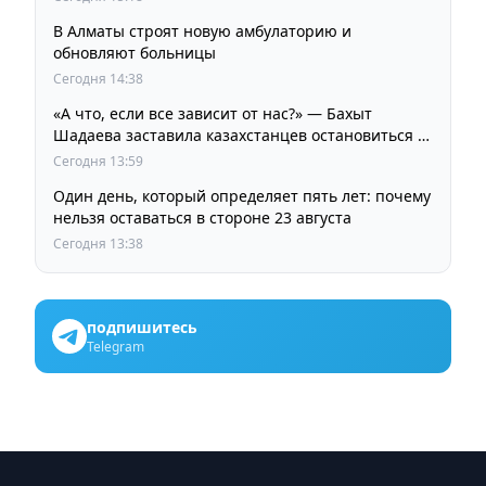
В Алматы строят новую амбулаторию и
обновляют больницы
Сегодня 14:38
«А что, если все зависит от нас?» — Бахыт
Шадаева заставила казахстанцев остановиться и
задуматься
Сегодня 13:59
Один день, который определяет пять лет: почему
нельзя оставаться в стороне 23 августа
Сегодня 13:38
подпишитесь
Telegram