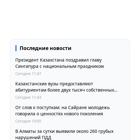
Последние новости
Президент Казахстана поздравил главу
Сингапура с национальным праздником
Сегодня 11:47
Казахстанские вузы предоставляют
абитуриентам более двух тысяч собственных
образовательных грантов
Сегодня 11:43
От слов к поступкам: на Сайране молодежь
говорила о ценностях нового поколения
Сегодня 10:50
В Алматы за сутки выявили около 260 грубых
нарушений ПДД