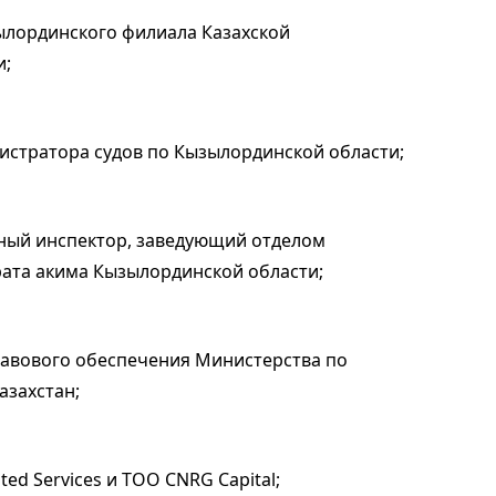
зылординского филиала Казахской
и;
нистратора судов по Кызылординской области;
авный инспектор, заведующий отделом
ата акима Кызылординской области;
правового обеспечения Министерства по
азахстан;
ted Services и ТОО CNRG Capital;