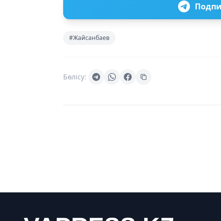
Подпи
#Жайсанбаев
Бөлісу: