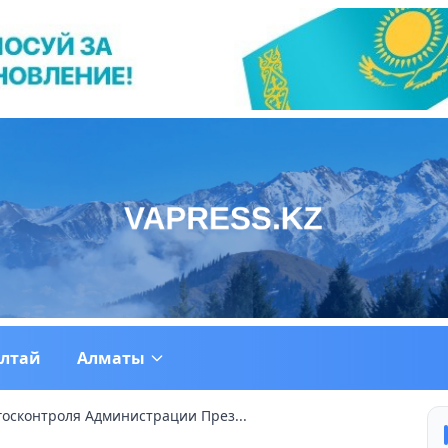
ултай
Алматы
госконтроля Администрации През...