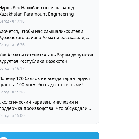
Нурлыбек Налибаев посетил завод
Kazakhstan Paramount Engineering
Сегодня 17:18
«Хочется, чтобы нас слышали»:жители
Ауэзовского района Алматы рассказали,
чего ждут от выборов депутатов Курултая
Сегодня 16:36
Как Алматы готовится к выборам депутатов
Курултая Республики Казахстан
Сегодня 16:17
Почему 120 баллов не всегда гарантируют
грант, а 100 могут быть достаточными?
Сегодня 15:16
Экологический караван, инклюзия и
поддержка производства: что обсуждали
партии в регионах
Сегодня 15:00