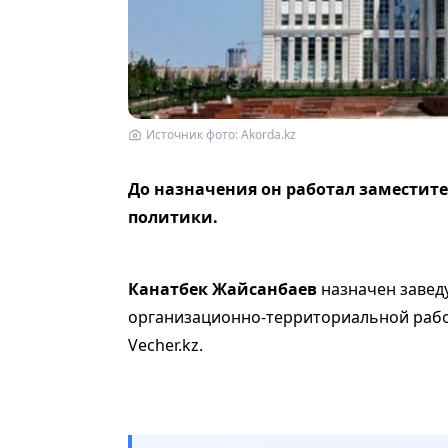
Источник фото: Akorda.kz
До назначения он работал заместит
политики.
Канатбек Жайсанбаев
назначен завед
организационно-территориальной раб
Vecher.kz.