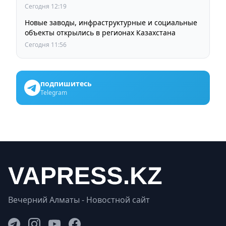
инфраструктура мощностью 125 МВт
Сегодня 12:19
Новые заводы, инфраструктурные и социальные
объекты открылись в регионах Казахстана
Сегодня 11:56
подпишитесь
Telegram
Вечерний Алматы - Новостной сайт