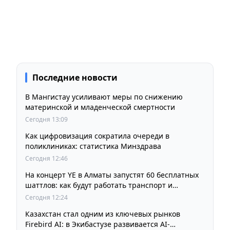
Последние новости
В Мангистау усиливают меры по снижению
материнской и младенческой смертности
Сегодня 13:09
Как цифровизация сократила очереди в
поликлиниках: статистика Минздрава
Сегодня 12:46
На концерт YE в Алматы запустят 60 бесплатных
шаттлов: как будут работать транспорт и
перекрытия
Сегодня 12:24
Казахстан стал одним из ключевых рынков
Firebird AI: в Экибастузе развивается AI-