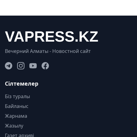
Вечерний Алматы - Новостной сайт
Сілтемелер
Біз туралы
Байланыс
Жарнама
Жазылу
Газет архиві