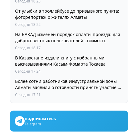
Сегодня 18:23
От улыбки в троллейбусе до призывного пункта:
фоторепортаж о жителях Алматы
Сегодня 18:22
На БАКАД изменен порядок оплаты проезда: для
добросовестных пользователей стоимость
остается прежней
Сегодня 18:17
В Казахстане издали книгу с избранными
высказываниями Касым-Жомарта Токаева
Сегодня 17:24
Более сотни работников Индустриальной зоны
Алматы заявили о готовности принять участие в
выборах членов Курылтая
Сегодня 17:21
подпишитесь
Telegram