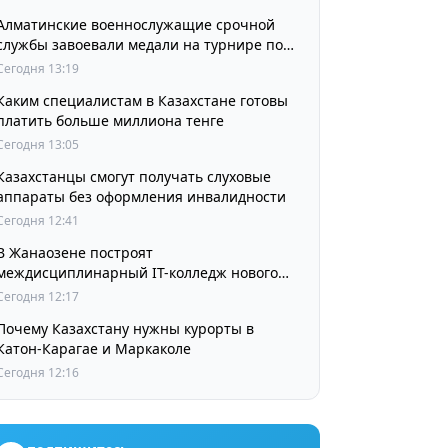
Алматинские военнослужащие срочной
службы завоевали медали на турнире по
джиу-джитсу
Сегодня 13:19
Каким специалистам в Казахстане готовы
платить больше миллиона тенге
Сегодня 13:05
Казахстанцы смогут получать слуховые
аппараты без оформления инвалидности
Сегодня 12:41
В Жанаозене построят
междисциплинарный IT-колледж нового
поколения
Сегодня 12:17
Почему Казахстану нужны курорты в
Катон-Карагае и Маркаколе
Сегодня 12:16