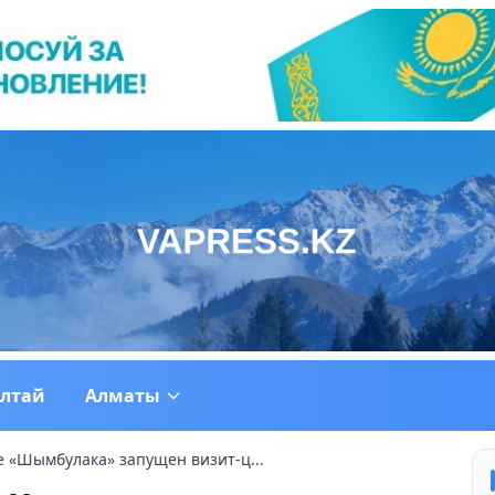
ултай
Алматы
е «Шымбулака» запущен визит-ц...