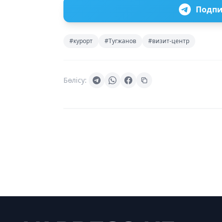
Подпи
#курорт
#Тугжанов
#визит-центр
Бөлісу: