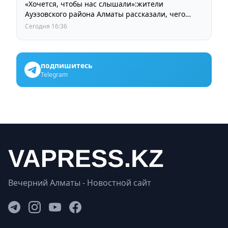
«Хочется, чтобы нас слышали»:жители
Ауэзовского района Алматы рассказали, чего
ждут от выборов депутатов Курултая
Сегодня 16:36
подпишитесь
Telegram
Вечерний Алматы - Новостной сайт