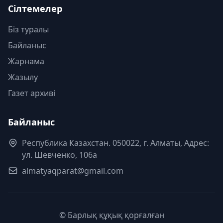
Сілтемелер
Біз туралы
Байланыс
Жарнама
Жазылу
Газет архиві
Байланыс
Республика Казахстан. 050022, г. Алматы, Адрес:
ул. Шевченко, 106а
almatyaqparat@gmail.com
© Барлық құқық қорғалған