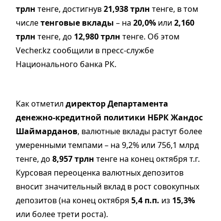
трлн
тенге, достигнув
21,938 трлн
тенге, в том
числе
тенговые вклады
– на
20,0%
или
2,160
трлн
тенге, до
12,980 трлн
тенге. Об этом
Vecher.kz сообщили в пресс-службе
Национального банка РК.
Как отметил
директор Департамента
денежно-кредитной политики НБРК Жандос
Шаймарданов
, валютные вклады растут более
умеренными темпами – на 9,2% или 756,1 млрд
тенге, до
8,957 трлн
тенге на конец октября т.г.
Курсовая переоценка валютных депозитов
вносит значительный вклад в рост совокупных
депозитов (на конец октября
5,4 п.п.
из
15,3%
или более трети роста).