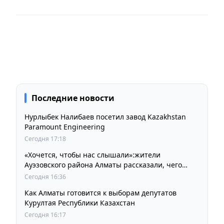
Последние новости
Нурлыбек Налибаев посетил завод Kazakhstan
Paramount Engineering
Сегодня 17:18
«Хочется, чтобы нас слышали»:жители
Ауэзовского района Алматы рассказали, чего
ждут от выборов депутатов Курултая
Сегодня 16:36
Как Алматы готовится к выборам депутатов
Курултая Республики Казахстан
Сегодня 16:17