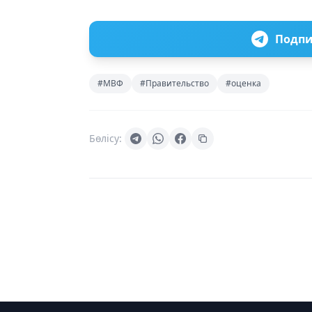
Подпи
#МВФ
#Правительство
#оценка
Бөлісу: