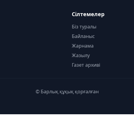
Сілтемелер
Біз туралы
Байланыс
Жарнама
Жазылу
Газет архиві
© Барлық құқық қорғалған