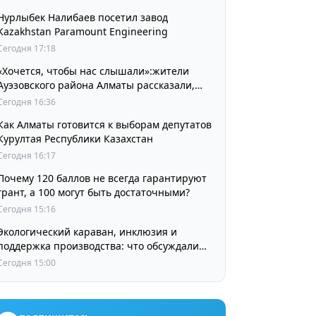
Нурлыбек Налибаев посетил завод
Kazakhstan Paramount Engineering
Сегодня 17:18
«Хочется, чтобы нас слышали»:жители
Ауэзовского района Алматы рассказали,
чего ждут от выборов депутатов Курултая
Сегодня 16:36
Как Алматы готовится к выборам депутатов
Курултая Республики Казахстан
Сегодня 16:17
Почему 120 баллов не всегда гарантируют
грант, а 100 могут быть достаточными?
Сегодня 15:16
Экологический караван, инклюзия и
поддержка производства: что обсуждали
партии в регионах
Сегодня 15:00