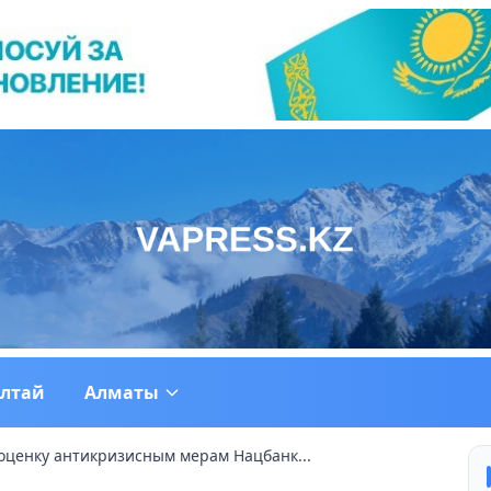
ултай
Алматы
оценку антикризисным мерам Нацбанк...