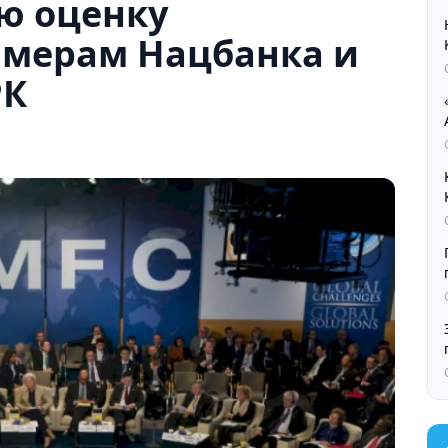
ю оценку
мерам Нацбанка и
РК