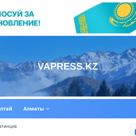
ултай
Алматы
атинцев