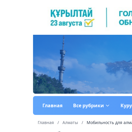
Главная
Все рубрики
Кур
Главная
/
Алматы
/
Мобильность для алм