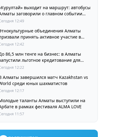
«Курултай» выходит на маршрут: автобусы
Алматы заговорили о главном событии
августа
Сегодня 12:49
Этнокультурные объединения Алматы
призвали принять активное участие в
выборах
Сегодня 12:42
До 86,5 млн тенге на бизнес: в Алматы
запустили льготное кредитование для
предпринимателей
Сегодня 12:22
В Алматы завершился матч Kazakhstan vs
World среди юных шахматистов
Сегодня 12:17
Молодые таланты Алматы выступили на
Арбате в рамках фестиваля ALMA LOVE
Сегодня 11:57