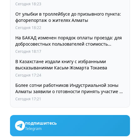
Сегодня 18:23
От улыбки в троллейбусе до призывного пункта:
фоторепортаж о жителях Алматы
Сегодня 18:22
На БАКАД изменен порядок оплаты проезда: для
добросовестных пользователей стоимость
остается прежней
Сегодня 18:17
В Казахстане издали книгу с избранными
высказываниями Касым-Жомарта Токаева
Сегодня 17:24
Более сотни работников Индустриальной зоны
Алматы заявили о готовности принять участие в
выборах членов Курылтая
Сегодня 17:21
подпишитесь
Telegram