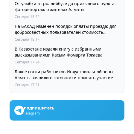
От улыбки в троллейбусе до призывного пункта:
фоторепортаж о жителях Алматы
Сегодня 18:22
На БАКАД изменен порядок оплаты проезда: для
добросовестных пользователей стоимость
остается прежней
Сегодня 18:17
В Казахстане издали книгу с избранными
высказываниями Касым-Жомарта Токаева
Сегодня 17:24
Более сотни работников Индустриальной зоны
Алматы заявили о готовности принять участие в
выборах членов Курылтая
Сегодня 17:21
подпишитесь
Telegram