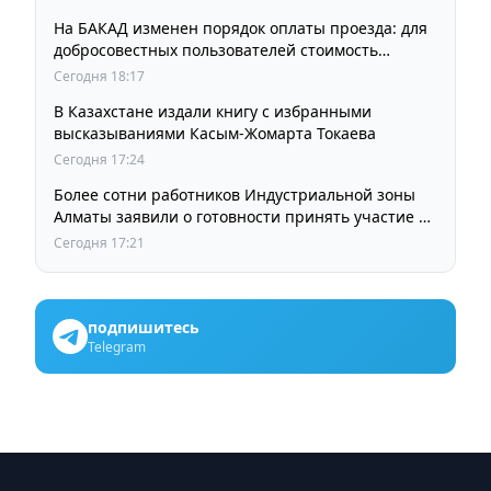
На БАКАД изменен порядок оплаты проезда: для
добросовестных пользователей стоимость
остается прежней
Сегодня 18:17
В Казахстане издали книгу с избранными
высказываниями Касым-Жомарта Токаева
Сегодня 17:24
Более сотни работников Индустриальной зоны
Алматы заявили о готовности принять участие в
выборах членов Курылтая
Сегодня 17:21
подпишитесь
Telegram