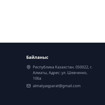
Байланыс
Республика Казахстан. 050022, г.
Алматы, Адрес: ул. Шевченко,
106а
almatyaqparat@gmail.com