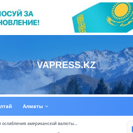
ултай
Алматы
и ослабления американской валюты...