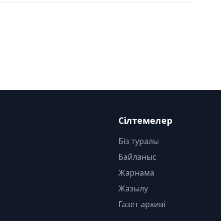
Сілтемелер
Біз туралы
Байланыс
Жарнама
Жазылу
Газет архиві