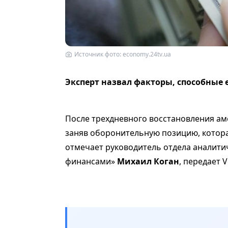
Источник фото: economy.24tv.ua
Эксперт назвал факторы, способные 
После трехдневного восстановления ам
заняв оборонительную позицию, котора
отмечает руководитель отдела аналит
финансами»
Михаил Коган
, передает V