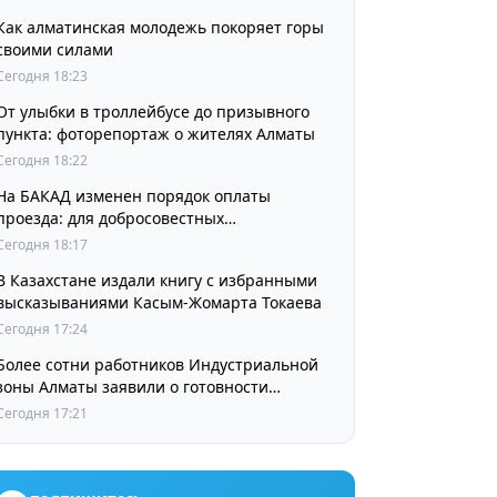
Как алматинская молодежь покоряет горы
своими силами
Сегодня 18:23
От улыбки в троллейбусе до призывного
пункта: фоторепортаж о жителях Алматы
Сегодня 18:22
На БАКАД изменен порядок оплаты
проезда: для добросовестных
пользователей стоимость остается
Сегодня 18:17
прежней
В Казахстане издали книгу с избранными
высказываниями Касым-Жомарта Токаева
Сегодня 17:24
Более сотни работников Индустриальной
зоны Алматы заявили о готовности
принять участие в выборах членов
Сегодня 17:21
Курылтая