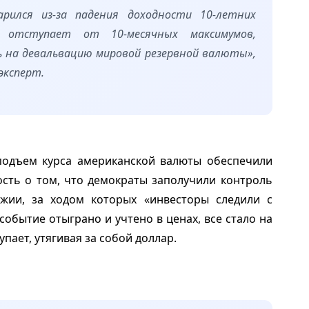
арился из-за падения доходности 10-летних
ая отступает от 10-месячных максимумов,
 на девальвацию мировой резервной валюты»,
эксперт.
 подъем курса американской валюты обеспечили
ость о том, что демократы заполучили контроль
жии, за ходом которых «инвесторы следили с
событие отыграно и учтено в ценах, все стало на
упает, утягивая за собой доллар.