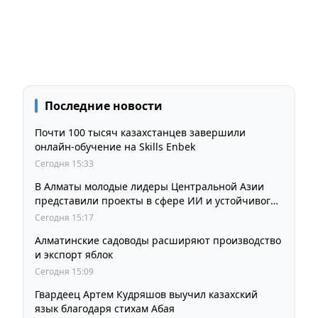
Последние новости
Почти 100 тысяч казахстанцев завершили
онлайн-обучение на Skills Enbek
Сегодня 15:33
В Алматы молодые лидеры Центральной Азии
представили проекты в сфере ИИ и устойчивого
развития
Сегодня 15:17
Алматинские садоводы расширяют производство
и экспорт яблок
Сегодня 15:09
Гвардеец Артем Кудряшов выучил казахский
язык благодаря стихам Абая