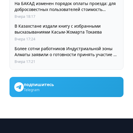
На БАКАД изменен порядок оплаты проезда: для
добросовестных пользователей стоимость
остается прежней
Вчера 18:17
В Казахстане издали книгу с избранными
высказываниями Касым-Жомарта Токаева
Вчера 17:24
Более сотни работников Индустриальной зоны
Алматы заявили о готовности принять участие в
выборах членов Курылтая
Вчера 17:21
подпишитесь
Telegram