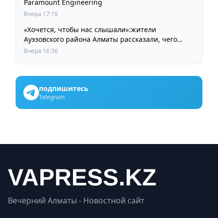
Paramount Engineering
Вчера 17:18
«Хочется, чтобы нас слышали»:жители
Ауэзовского района Алматы рассказали, чего
ждут от выборов депутатов Курултая
Вчера 16:36
подпишитесь
Telegram
Вечерний Алматы - Новостной сайт