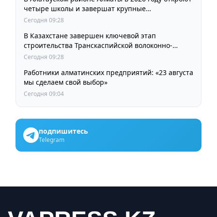
четыре школы и завершат крупные
инфраструктурные проекты
Сегодня 09:28
В Казахстане завершен ключевой этап
строительства Транскаспийской волоконно-
оптической линии связи
Сегодня 09:28
Работники алматинских предприятий: «23 августа
мы сделаем свой выбор»
Сегодня 09:04
подпишитесь
Telegram